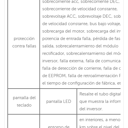
sobrecorriente acc, sobrecorriente DEC,
sobrecorriente de velocidad constante,
sobrevoltaje ACC, sobrevoltaje DEC, sobrevo
de velocidad constante, bus bajo voltaje,
sobrecarga del motor, sobrecarga del invers
protección
potencia de entrada falla, pérdida de fase d
contra fallas
salida, sobrecalentamiento del módulo
rectificador, sobrecalentamiento del módul
inversor, falla externa, falla de comunicació
falla de detección de corriente, falla de ope
de EEPROM, falla de retroalimentación PID, 
el tiempo de configuración de fábrica, etc. .
Resalte el tubo digital L
pantalla del
pantalla LED
que muestra la informac
teclado
del inversor.
en interiores, a menos de
entorno de
km sobre el nivel del mar