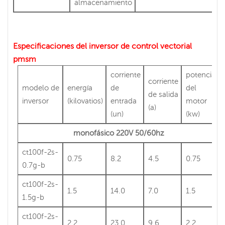
almacenamiento
Especificaciones del inversor de control vectorial
pmsm
corriente
potencia
corriente
modelo de
energía
de
del
de salida
inversor
(kilovatios)
entrada
motor
(a)
(un)
(kw)
monofásico 220V 50/60hz
ct100f-2s-
0.75
8.2
4.5
0.75
0.7g-b
ct100f-2s-
1.5
14.0
7.0
1.5
1.5g-b
ct100f-2s-
2.2
23.0
9.6
2.2