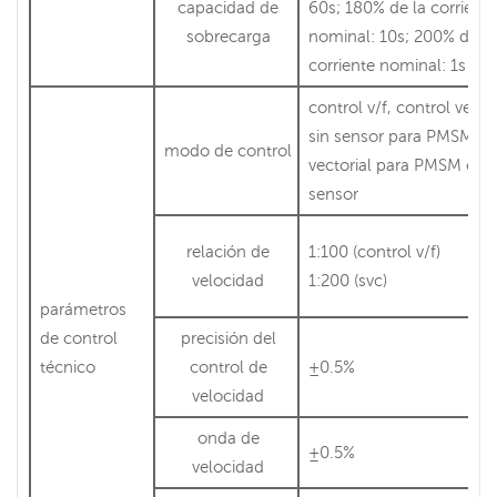
capacidad de
60s; 180% de la corriente
sobrecarga
nominal: 10s; 200% de la
corriente nominal: 1s
control v/f, control vecto
sin sensor para PMSM, c
modo de control
vectorial para PMSM con
sensor
relación de
1:100 (control v/f)
velocidad
1:200 (svc)
parámetros
de control
precisión del
técnico
control de
±0.5%
velocidad
onda de
±0.5%
velocidad