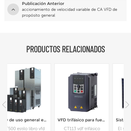
Publicación Anterior
accionamiento de velocidad variable de CA VFD de
propósito general
PRODUCTOS RELACIONADOS
ilo libro CT500
VFD trifásico para fuente de alimentación de frecuencia media y alta
Sistema de bomba solar de CA para riego agrícola
CT113 vdf trifásico
El sistema de bombeo
I