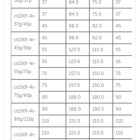
30g/37p
37
84.0
75.0
37
37
84.0
75.0
37
ct100f-4t-
37g/45p
45
98.0
92.0
45
45
98.0
92.0
45
ct100f-4t-
45g/55p
55
123.0
115.0
55
55
123.0
115.0
55
ct100f-4t-
55g/75p
75
157.0
150.0
75
75
157.0
150.0
75
ct100f-4t-
75g/90p
90
188.0
180.0
90
90
188.0
180.0
90
ct100f-4t-
90g/110p
110
221.0
215.0
110
110
221.0
215.0
110
ct100f-4t-