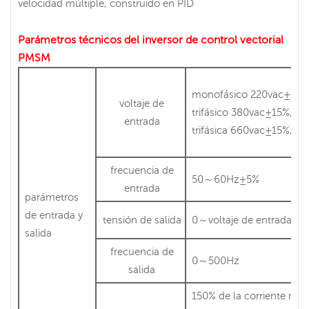
velocidad múltiple, construido en PID
Parámetros técnicos del inversor de control vectorial
PMSM
monofásico 220vac±15%
voltaje de
trifásico 380vac±15%,.
entrada
trifásica 660vac±15%,.
frecuencia de
50～60Hz±5%
entrada
parámetros
de entrada y
tensión de salida
0～voltaje de entrada no
salida
frecuencia de
0～500Hz
salida
150% de la corriente nom