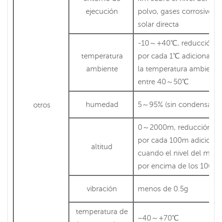
ejecución
polvo, gases corrosivos o
solar directa
-10～+40℃, reducción d
temperatura
por cada 1℃ adicional c
ambiente
la temperatura ambiente
entre 40～50℃
humedad
5～95% (sin condensació
otros
0～2000m, reducción de
por cada 100m adicional
altitud
cuando el nivel del mar 
por encima de los 1000
vibración
menos de 0.5g
temperatura de
−40～+70℃