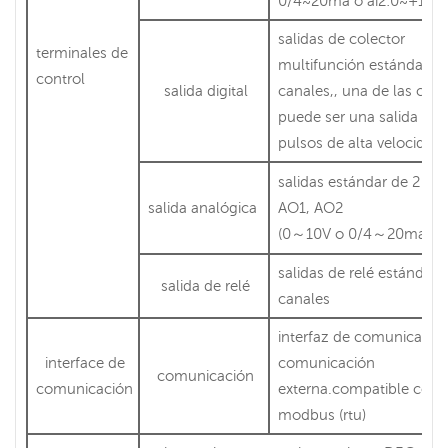
0/4~20ma o ai2:0~+10v
salidas de colector
terminales de
multifunción estándar de
control
salida digital
canales,, una de las cual
puede ser una salida de
pulsos de alta velocidad 
salidas estándar de 2 can
salida analógica
AO1, AO2
(0～10V o 0/4～20ma)
salidas de relé estándar 
salida de relé
canales
interfaz de comunicació
interface de
comunicación
comunicación
comunicación
externa.compatible con
modbus (rtu)