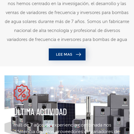
nos hemos centrado en la investigación, el desarrollo y las
ventas de variadores de frecuencia y inversores para bombas
de agua solares durante más de 7 años. Somos un fabricante
nacional de alta tecnología y profesional de diversos
variadores de frecuencia e inversores para bombas de agua
solares Por qué elegir Dolycon Equipo: profesional y
LEE MAS
experimentado Producto: alta calidad, cada procedimiento
está estrictamente controlado Servicio y soporte - Excelente
servicio al cliente Nuestro equipo Dolycon cuenta con un
sólido equipo de I+D y un potente grupo directivo con
miembros profesionales y experimentados. La mayoría de
ellos con maestría y experiencia laboral en las principales
ÚLTIMA ACTIVIDAD
empresas del sector. Gracias a su perseverancia, innovación y
conocimientos técnicos avanzados, siguen apareciendo en el
más de 7 años de experiencia combinada nos
mercado productos Dolycon más estables y avanzados de
diferencia de otros proveedores de variadores de