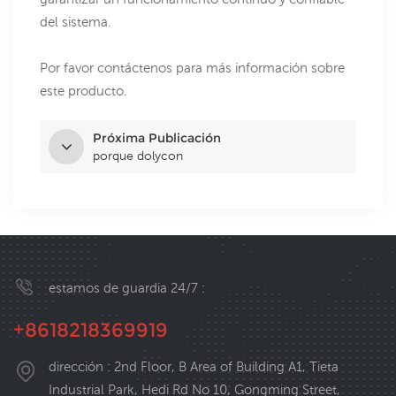
del sistema.
Por favor contáctenos para más información sobre
este producto.
Próxima Publicación
porque dolycon
estamos de guardia 24/7 :
+8618218369919
dirección : 2nd Floor, B Area of Building A1, Tieta
Industrial Park, Hedi Rd No 10, Gongming Street,