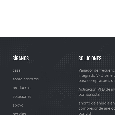
SÍGANOS
SOLUCIONES
casa
Variador de frecuenc
integrado VFD serie
sobre nosotros
para compresores de
productos
Aplicación VFD de in
bomba solar
soluciones
ahorro de energía en
apoyo
compresor de aire o
por vfd
noticias