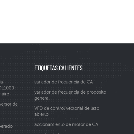
ETIQUETAS CALIENTES
ia
variador de frecuencia de CA
 DL1000
variador de frecuencia de propósito
 aire
general
versor de
VFD de control vectorial de lazo
abierto
accionamiento de motor de CA
perado