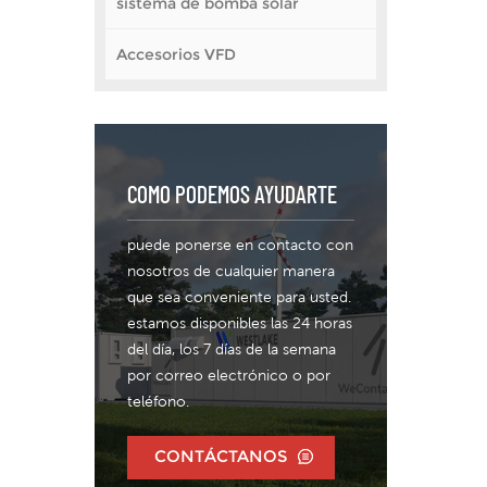
sistema de bomba solar
inc
evit
Accesorios VFD
del 
por
del 
armó
co
po
COMO PODEMOS AYUDARTE
0.75
puede ponerse en contacto con
nosotros de cualquier manera
que sea conveniente para usted.
estamos disponibles las 24 horas
del día, los 7 días de la semana
por correo electrónico o por
teléfono.
CONTÁCTANOS