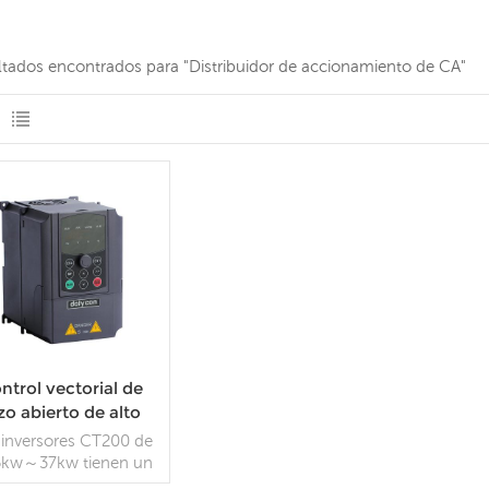
ultados encontrados para "Distribuidor de accionamiento de CA"
ntrol vectorial de
zo abierto de alto
rendimiento VFD
 inversores CT200 de
CT200
5kw～37kw tienen un
reactor de CC