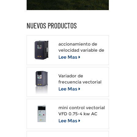
NUEVOS PRODUCTOS
accionamiento de
velocidad variable de
CA VFD de propósito
Lee Mas
general
Variador de
frecuencia vectorial
de lazo abierto de
Lee Mas
propósito general
mini control vectorial
VFD 0.75-4 kw AC
drive
Lee Mas