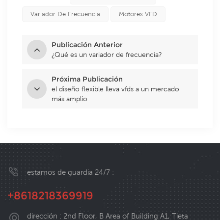
Variador De Frecuencia
Motores VFD
Publicación Anterior
¿Qué es un variador de frecuencia?
Próxima Publicación
el diseño flexible lleva vfds a un mercado
más amplio
estamos de guardia 24/7 :
+8618218369919
dirección : 2nd Floor, B Area of Building A1, Tieta