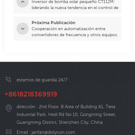
Inversor de bomba solar pequeño CT112M:
liderando la nueva tendencia en el control de
bombas de pequeña potencia
Próxima Publicación
Cooperación en automatización entre
convertidores de frecuencia y otros equipos.
estamos de guardia 24/7 :
+8618218369919
dirección : 2nd Floor, B Area of Building A1, Tieta
Industrial Park, Hedi Rd No 10, Gongming Street,
Guangming District, Shenzhen City, China
Email :
janfan@dolycon.com