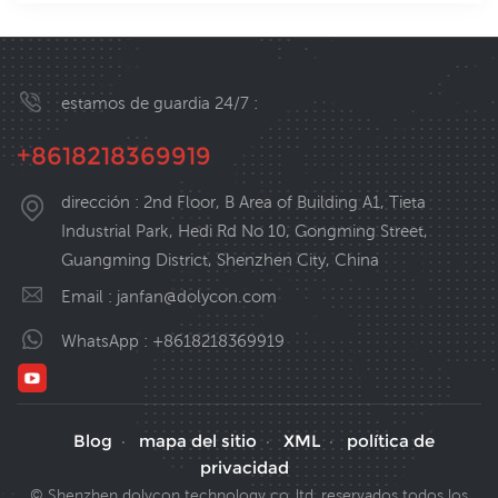
estamos de guardia 24/7 :
+8618218369919
dirección : 2nd Floor, B Area of Building A1, Tieta
Industrial Park, Hedi Rd No 10, Gongming Street,
Guangming District, Shenzhen City, China
Email :
janfan@dolycon.com
WhatsApp :
+8618218369919
Blog
mapa del sitio
XML
política de
·
·
·
privacidad
© Shenzhen dolycon technology co.,ltd. reservados todos los