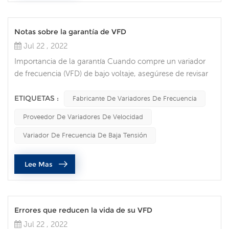
Notas sobre la garantía de VFD
Jul 22 , 2022
Importancia de la garantía Cuando compre un variador
de frecuencia (VFD) de bajo voltaje, asegúrese de revisar
la garantía para cada opción que considere. Es posible
que desee no necesitar nunca una garantía, pero cuando
ETIQUETAS :
Fabricante De Variadores De Frecuencia
ocurre un defecto, las garantías son válidas y pueden
Proveedor De Variadores De Velocidad
ayudarlo a reparar o reemplazar su dispositivo. A
continuación se presentan algunas de las
Variador De Frecuencia De Baja Tensión
consideraciones y errores más impo...
Lee Mas
Errores que reducen la vida de su VFD
Jul 22 , 2022