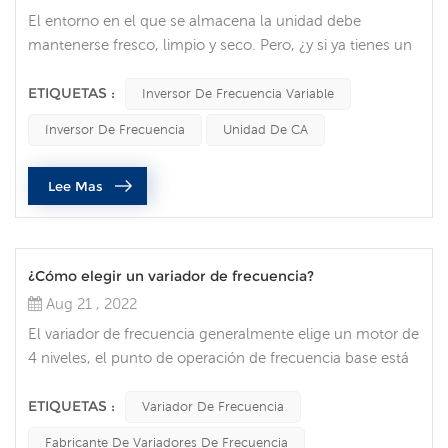
El entorno en el que se almacena la unidad debe
mantenerse fresco, limpio y seco. Pero, ¿y si ya tienes un
VFD? Cuando hablé con uno de nuestros ingenieros de
campo sobre un cliente que tiene un variador de
ETIQUETAS :
Inversor De Frecuencia Variable
frecuencia, le pregunté cuál fue el mayor error cometido
Inversor De Frecuencia
Unidad De CA
durante el mantenimiento de este equipo. En base a
todos los consejos que dio, me gustaría recordarles que
Lee Mas
solo personal calificado debe...
¿Cómo elegir un variador de frecuencia?
Aug 21 , 2022
El variador de frecuencia generalmente elige un motor de
4 niveles, el punto de operación de frecuencia base está
diseñado a 50 Hz, la frecuencia es 0-50 Hz (velocidad 0-
1480 r/min) El motor funciona a un par constante y la
ETIQUETAS :
Variador De Frecuencia
frecuencia es 50-100 Hz (velocidad 1480-2800r/min). El
Fabricante De Variadores De Frecuencia