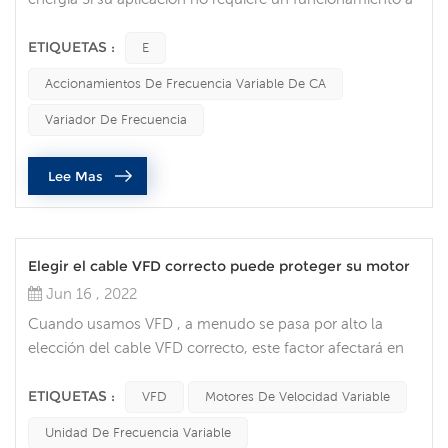
máxima velocidad, puede reducir los costos de energía
mediante el uso de un variador de frecuencia para
ETIQUETAS :
E
controlar el motor, que es una de las ventajas de los
Accionamientos De Frecuencia Variable De CA
variadores de frecuencia. Los VFD le permiten adaptar la
velocidad de los equipos accionados por motor a los
Variador De Frecuencia
requisitos de carga. Ningún...
Lee Mas
Elegir el cable VFD correcto puede proteger su motor
Jun 16 , 2022
Cuando usamos VFD , a menudo se pasa por alto la
elección del cable VFD correcto, este factor afectará en
última instancia la vida útil de su motor. Piense en el
cable VFD ahora como su póliza de seguro para su
ETIQUETAS :
VFD
Motores De Velocidad Variable
motor de velocidad variable. Proteja su motor Los
Unidad De Frecuencia Variable
motores de velocidad variable son omnipresentes y