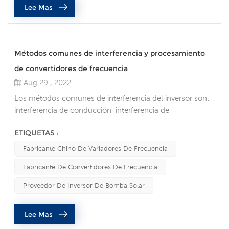
Lee Mas
Métodos comunes de interferencia y procesamiento
de convertidores de frecuencia
Aug 29 , 2022
Los métodos comunes de interferencia del inversor son:
interferencia de conducción, interferencia de
acoplamiento, interferencia de radiación. Medidas
ETIQUETAS :
antiinterferencias: para la señal de interferencia
transmitida por radiación, se debilita principalmente
Fabricante Chino De Variadores De Frecuencia
mediante el cableado y el blindaje de la fuente de
Fabricante De Convertidores De Frecuencia
radiación y la línea que se interfiere. Para la señal de
interferencia transmitida a través d...
Proveedor De Inversor De Bomba Solar
Lee Mas