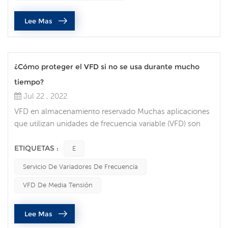
desempeñan un papel fundamental en todos los ámbitos
Lee Mas
de la vida. Los ingenieros y operado...
¿Cómo proteger el VFD si no se usa durante mucho
tiempo?
Jul 22 , 2022
VFD en almacenamiento reservado Muchas aplicaciones
que utilizan unidades de frecuencia variable (VFD) son
críticas y no pueden permitirse un tiempo de inactividad
prolongado. Muchas personas optan por mantener un
ETIQUETAS :
E
VFD de repuesto en el estante para poder cambiarlo
Servicio De Variadores De Frecuencia
cuando sea necesario. Sin embargo, si no tiene cuidado,
es posible que el VFD no funcione cuando lo necesite.
VFD De Media Tensión
Aquí hay algunas cosas qu...
Lee Mas