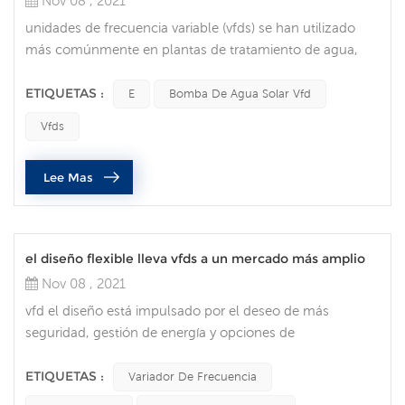
Nov 08 , 2021
unidades de frecuencia variable (vfds) se han utilizado
más comúnmente en plantas de tratamiento de agua,
donde se utilizan para regular el flujo de agua. pero en
los últimos años, han ganado popularidad en muchas
ETIQUETAS :
E
Bomba De Agua Solar Vfd
áreas de la industria. integrando un VFD en su sistema de
Vfds
automatización puede proporcionar numerosos
beneficios., que incluyen optimización de procesos,
Lee Mas
mayor vida útil del motor, ahorr...
el diseño flexible lleva vfds a un mercado más amplio
Nov 08 , 2021
vfd el diseño está impulsado por el deseo de más
seguridad, gestión de energía y opciones de
comunicación. Tendencias del cliente y del mercado para
vfds las tendencias del mercado que impulsan el
ETIQUETAS :
Variador De Frecuencia
desarrollo y el diseño de variadores de frecuencia. de