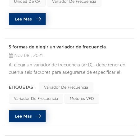
Unidad De CA
Variador De Frecuencia
todas las tendencias de los clientes y del mercado
identificadas, la seguridad, la gestión de la energía y la
Lee Mas
flexibilidad del diseño son vitales. l...
5 formas de elegir un variador de frecuencia
Nov 08 , 2021
Al elegir un variador de frecuencia (VFD),, debe tener en
cuenta seis factores para asegurarse de especificar el
correcto unidad de ca para su aplicación. amperaje a
plena carga la primera decisión que se debe tomar al
ETIQUETAS :
Variador De Frecuencia
elegir un VFD es asegurarse de que el variador pueda
Variador De Frecuencia
Motores VFD
manejar las demandas de corriente de los motores.
verifique la placa de identificación del motor para
Lee Mas
conocer el requisito de co...