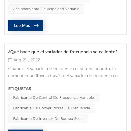
motor funciona a potencia constante dentro del rango de
min), y todo el rango de regulación de velocidad es (0-
Accionamiento De Velocidad Variable
2800r/min)...
Lee Mas
¿Qué hace que el variador de frecuencia se caliente?
Aug 21 , 2022
Cuando el variador de frecuencia está funcionando, la
corriente que fluye a través del variador de frecuencia es
muy grande y el calor generado por el variador de
ETIQUETAS :
frecuencia también es muy grande. A continuación, les
presentaré las dos principales razones y soluciones para
Fabricante De Control De Frecuencia Variable
el calentamiento del variador de frecuencia de la
Fabricante De Convertidores De Frecuencia
máquina especial: 1. El problema del variador de
frecuencia y el propio moto...
Fabricante De Inversor De Bomba Solar