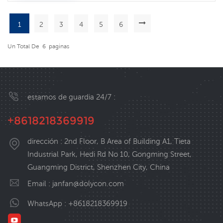
1
2
3
4
5
6
Un Total De
6
Paginas
estamos de guardia 24/7 :
+8618218369919
dirección : 2nd Floor, B Area of Building A1, Tieta
Industrial Park, Hedi Rd No 10, Gongming Street,
Guangming District, Shenzhen City, China
Email :
janfan@dolycon.com
WhatsApp :
+8618218369919