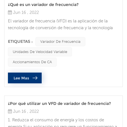
¿Qué es un variador de frecuencia?
Jun 16 , 2022
El variador de frecuencia (VFD) es la aplicación de la
tecnología de conversión de frecuencia y la tecnología
microelectrónica para controlar los componentes de
accionamiento eléctrico de los motores de CA
ETIQUETAS :
Variador De Frecuencia
cambiando la frecuencia y la amplitud de la fuente de
Unidades De Velocidad Variable
alimentación de trabajo del motor. La tecnología de
conversión de frecuencia nació bajo la amplia demanda
Accionamientos De CA
de regulación de velocidad continu...
Lee Mas
¿Por qué utilizar un VFD de variador de frecuencia?
Jun 16 , 2022
1. Reduzca el consumo de energía y los costos de
energía Si su aplicación no requiere un funcionamiento a