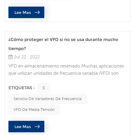
desempeñan un papel fundamental en todos los ámbitos
Lee Mas
de la vida. Los ingenieros y operado...
¿Cómo proteger el VFD si no se usa durante mucho
tiempo?
Jul 22 , 2022
VFD en almacenamiento reservado Muchas aplicaciones
que utilizan unidades de frecuencia variable (VFD) son
críticas y no pueden permitirse un tiempo de inactividad
prolongado. Muchas personas optan por mantener un
ETIQUETAS :
E
VFD de repuesto en el estante para poder cambiarlo
Servicio De Variadores De Frecuencia
cuando sea necesario. Sin embargo, si no tiene cuidado,
es posible que el VFD no funcione cuando lo necesite.
VFD De Media Tensión
Aquí hay algunas cosas qu...
Lee Mas