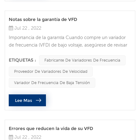
Notas sobre la garantía de VFD
Jul 22 , 2022
Importancia de la garantía Cuando compre un variador
de frecuencia (VFD) de bajo voltaje, asegúrese de revisar
la garantía para cada opción que considere. Es posible
que desee no necesitar nunca una garantía, pero cuando
ETIQUETAS :
Fabricante De Variadores De Frecuencia
ocurre un defecto, las garantías son válidas y pueden
Proveedor De Variadores De Velocidad
ayudarlo a reparar o reemplazar su dispositivo. A
continuación se presentan algunas de las
Variador De Frecuencia De Baja Tensión
consideraciones y errores más impo...
Lee Mas
Errores que reducen la vida de su VFD
Jul 22 , 2022