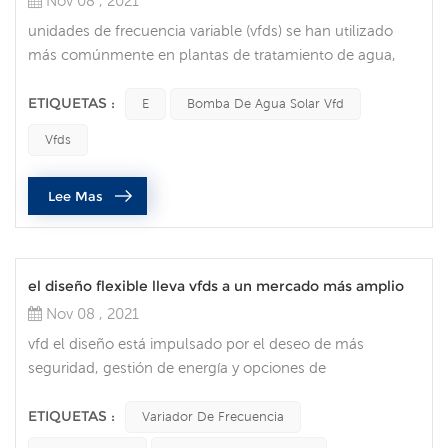
Nov 08 , 2021
unidades de frecuencia variable (vfds) se han utilizado
más comúnmente en plantas de tratamiento de agua,
donde se utilizan para regular el flujo de agua. pero en
los últimos años, han ganado popularidad en muchas
ETIQUETAS :
E
Bomba De Agua Solar Vfd
áreas de la industria. integrando un VFD en su sistema de
Vfds
automatización puede proporcionar numerosos
beneficios., que incluyen optimización de procesos,
Lee Mas
mayor vida útil del motor, ahorr...
el diseño flexible lleva vfds a un mercado más amplio
Nov 08 , 2021
vfd el diseño está impulsado por el deseo de más
seguridad, gestión de energía y opciones de
comunicación. Tendencias del cliente y del mercado para
vfds las tendencias del mercado que impulsan el
ETIQUETAS :
Variador De Frecuencia
desarrollo y el diseño de variadores de frecuencia. de