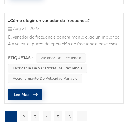
¿Cómo elegir un variador de frecuencia?
Aug 21 , 2022
El variador de frecuencia generalmente elige un motor de
4 niveles, el punto de operación de frecuencia base está
diseñado a 50 Hz, la frecuencia es 0-50 Hz (velocidad 0-
1480 r/min) El motor funciona a un par constante y la
ETIQUETAS :
Variador De Frecuencia
frecuencia es 50-100 Hz (velocidad 1480-2800r/min). El
Fabricante De Variadores De Frecuencia
motor funciona a potencia constante dentro del rango de
min), y todo el rango de regulación de velocidad es (0-
Accionamiento De Velocidad Variable
2800r/min)...
Lee Mas
1
2
3
4
5
6