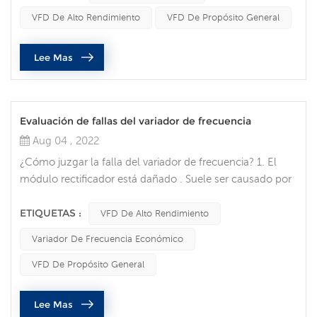
actualidad, con la mejora continua de la automatización
VFD De Alto Rendimiento
VFD De Propósito General
industrial, los convertidores de frecuencia también se han
utilizado ampliamente. Recientemente, muchos clientes
Lee Mas
han preguntado sobre las pre...
Evaluación de fallas del variador de frecuencia
Aug 04 , 2022
¿Cómo juzgar la falla del variador de frecuencia? 1. El
módulo rectificador está dañado . Suele ser causado por
el voltaje de la red o un cortocircuito interno. Reemplace
el puente rectificador después de eliminar el cortocircuito
ETIQUETAS :
VFD De Alto Rendimiento
interno. Cuando se trate de fallas en el sitio, concéntrese
Variador De Frecuencia Económico
en verificar las condiciones de la red del usuario, como el
voltaje de la red, si hay máquinas de soldadura e...
VFD De Propósito General
Lee Mas