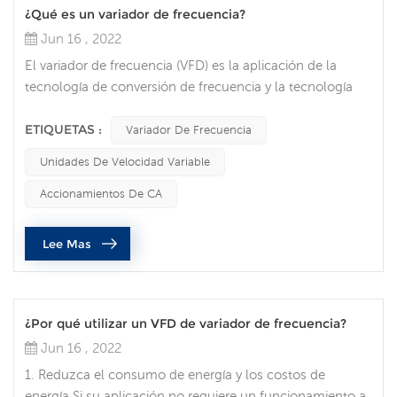
¿Qué es un variador de frecuencia?
Jun 16 , 2022
El variador de frecuencia (VFD) es la aplicación de la
tecnología de conversión de frecuencia y la tecnología
microelectrónica para controlar los componentes de
accionamiento eléctrico de los motores de CA
ETIQUETAS :
Variador De Frecuencia
cambiando la frecuencia y la amplitud de la fuente de
Unidades De Velocidad Variable
alimentación de trabajo del motor. La tecnología de
conversión de frecuencia nació bajo la amplia demanda
Accionamientos De CA
de regulación de velocidad continu...
Lee Mas
¿Por qué utilizar un VFD de variador de frecuencia?
Jun 16 , 2022
1. Reduzca el consumo de energía y los costos de
energía Si su aplicación no requiere un funcionamiento a