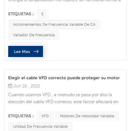
máxima velocidad, puede reducir los costos de energía
mediante el uso de un variador de frecuencia para
ETIQUETAS :
E
controlar el motor, que es una de las ventajas de los
Accionamientos De Frecuencia Variable De CA
variadores de frecuencia. Los VFD le permiten adaptar la
velocidad de los equipos accionados por motor a los
Variador De Frecuencia
requisitos de carga. Ningún...
Lee Mas
Elegir el cable VFD correcto puede proteger su motor
Jun 16 , 2022
Cuando usamos VFD , a menudo se pasa por alto la
elección del cable VFD correcto, este factor afectará en
última instancia la vida útil de su motor. Piense en el
cable VFD ahora como su póliza de seguro para su
ETIQUETAS :
VFD
Motores De Velocidad Variable
motor de velocidad variable. Proteja su motor Los
Unidad De Frecuencia Variable
motores de velocidad variable son omnipresentes y