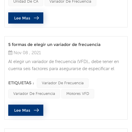
Unidad De CA
Variador De Frecuencia
todas las tendencias de los clientes y del mercado
identificadas, la seguridad, la gestión de la energía y la
Lee Mas
flexibilidad del diseño son vitales. l...
5 formas de elegir un variador de frecuencia
Nov 08 , 2021
Al elegir un variador de frecuencia (VFD),, debe tener en
cuenta seis factores para asegurarse de especificar el
correcto unidad de ca para su aplicación. amperaje a
plena carga la primera decisión que se debe tomar al
ETIQUETAS :
Variador De Frecuencia
elegir un VFD es asegurarse de que el variador pueda
Variador De Frecuencia
Motores VFD
manejar las demandas de corriente de los motores.
verifique la placa de identificación del motor para
Lee Mas
conocer el requisito de co...