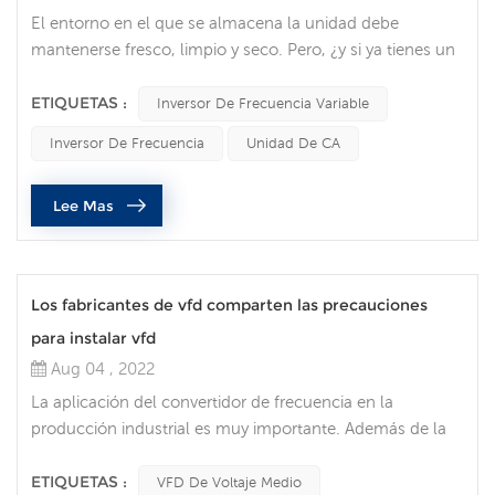
El entorno en el que se almacena la unidad debe
mantenerse fresco, limpio y seco. Pero, ¿y si ya tienes un
VFD? Cuando hablé con uno de nuestros ingenieros de
campo sobre un cliente que tiene un variador de
ETIQUETAS :
Inversor De Frecuencia Variable
frecuencia, le pregunté cuál fue el mayor error cometido
Inversor De Frecuencia
Unidad De CA
durante el mantenimiento de este equipo. En base a
todos los consejos que dio, me gustaría recordarles que
Lee Mas
solo personal calificado debe...
Los fabricantes de vfd comparten las precauciones
para instalar vfd
Aug 04 , 2022
La aplicación del convertidor de frecuencia en la
producción industrial es muy importante. Además de la
regulación de velocidad y el arranque suave, lo más
importante es que puede ahorrar energía. En la
ETIQUETAS :
VFD De Voltaje Medio