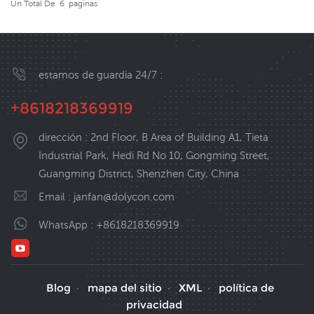
Un Total De
6
Paginas
estamos de guardia 24/7 :
+8618218369919
dirección : 2nd Floor, B Area of Building A1, Tieta
Industrial Park, Hedi Rd No 10, Gongming Street,
Guangming District, Shenzhen City, China
Email :
janfan@dolycon.com
WhatsApp :
+8618218369919
Blog
mapa del sitio
XML
política de
·
·
·
privacidad