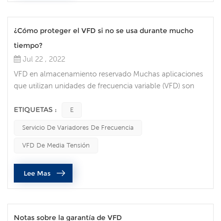
¿Cómo proteger el VFD si no se usa durante mucho
tiempo?
Jul 22 , 2022
VFD en almacenamiento reservado Muchas aplicaciones
que utilizan unidades de frecuencia variable (VFD) son
críticas y no pueden permitirse un tiempo de inactividad
prolongado. Muchas personas optan por mantener un
ETIQUETAS :
E
VFD de repuesto en el estante para poder cambiarlo
Servicio De Variadores De Frecuencia
cuando sea necesario. Sin embargo, si no tiene cuidado,
es posible que el VFD no funcione cuando lo necesite.
VFD De Media Tensión
Aquí hay algunas cosas qu...
Lee Mas
Notas sobre la garantía de VFD