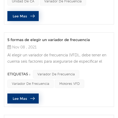
Unidad De CA
Variador De Frecuencia
todas las tendencias de los clientes y del mercado
identificadas, la seguridad, la gestión de la energía y la
Lee Mas
flexibilidad del diseño son vitales. l...
5 formas de elegir un variador de frecuencia
Nov 08 , 2021
Al elegir un variador de frecuencia (VFD),, debe tener en
cuenta seis factores para asegurarse de especificar el
correcto unidad de ca para su aplicación. amperaje a
plena carga la primera decisión que se debe tomar al
ETIQUETAS :
Variador De Frecuencia
elegir un VFD es asegurarse de que el variador pueda
Variador De Frecuencia
Motores VFD
manejar las demandas de corriente de los motores.
verifique la placa de identificación del motor para
Lee Mas
conocer el requisito de co...