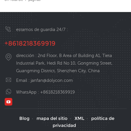
estamos de guardia 24/7 :
+8618218369919
dirección : 2nd Floor, B Area of Building A1, Tieta
Industrial Park, Hedi Rd No 10, Gongming Street,
Guangming District, Shenzhen City, China
Email :
janfan@dolycon.com
WhatsApp :
+8618218369919
Blog
mapa del sitio
XML
política de
·
·
·
privacidad