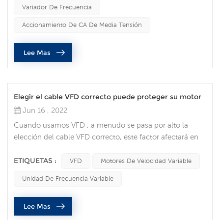
varían según el sitio y la aplicación, hay muchas cosas a
Variador De Frecuencia
considerar cuando se intenta realizar el mantenimiento
eléctrico. Los equipos de media tensión (MV) representan
Accionamiento De CA De Media Tensión
un...
Lee Mas
Elegir el cable VFD correcto puede proteger su motor
Jun 16 , 2022
Cuando usamos VFD , a menudo se pasa por alto la
elección del cable VFD correcto, este factor afectará en
última instancia la vida útil de su motor. Piense en el
cable VFD ahora como su póliza de seguro para su
ETIQUETAS :
VFD
Motores De Velocidad Variable
motor de velocidad variable. Proteja su motor Los
Unidad De Frecuencia Variable
motores de velocidad variable son omnipresentes y
desempeñan un papel fundamental en todos los ámbitos
Lee Mas
de la vida. Los ingenieros y operado...