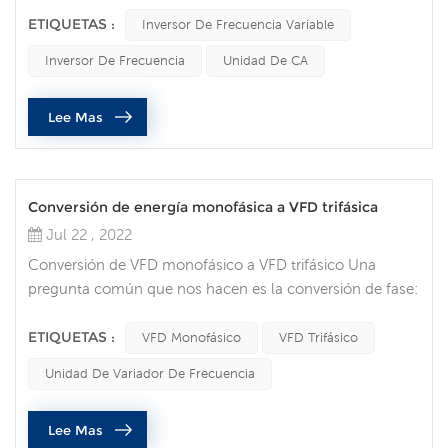
campo sobre un cliente que tiene un variador de
ETIQUETAS :
Inversor De Frecuencia Variable
frecuencia, le pregunté cuál fue el mayor error cometido
Inversor De Frecuencia
Unidad De CA
durante el mantenimiento de este equipo. En base a
todos los consejos que dio, me gustaría recordarles que
Lee Mas
solo personal calificado debe...
Conversión de energía monofásica a VFD trifásica
Jul 22 , 2022
Conversión de VFD monofásico a VFD trifásico Una
pregunta común que nos hacen es la conversión de fase:
¿Puede un variador de frecuencia (VFD) convertir mi
fuente de alimentación monofásica para hacer funcionar
ETIQUETAS :
VFD Monofásico
VFD Trifásico
un motor trifásico? La alimentación de CA monofásica es
Unidad De Variador De Frecuencia
común en muchos entornos residenciales y agrícolas,
pero también se puede ver en algunos lugares
Lee Mas
industriales. Suele tener solo dos f...