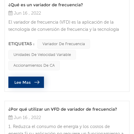
¿Qué es un variador de frecuencia?
Jun 16 , 2022
El variador de frecuencia (VFD) es la aplicación de la
tecnología de conversión de frecuencia y la tecnología
microelectrónica para controlar los componentes de
accionamiento eléctrico de los motores de CA
ETIQUETAS :
Variador De Frecuencia
cambiando la frecuencia y la amplitud de la fuente de
Unidades De Velocidad Variable
alimentación de trabajo del motor. La tecnología de
conversión de frecuencia nació bajo la amplia demanda
Accionamientos De CA
de regulación de velocidad continu...
Lee Mas
¿Por qué utilizar un VFD de variador de frecuencia?
Jun 16 , 2022
1. Reduzca el consumo de energía y los costos de
energía Si su aplicación no requiere un funcionamiento a