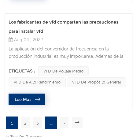
Los fabricantes de vfd comparten las precauciones
para instalar vfd
Aug 04 , 2022
La aplicación del convertidor de frecuencia en la
producción industrial es muy importante. Además de la
regulación de velocidad y el arranque suave, lo más
importante es que puede ahorrar energía. En la
ETIQUETAS :
VFD De Voltaje Medio
actualidad, con la mejora continua de la automatización
VFD De Alto Rendimiento
VFD De Propósito General
industrial, los convertidores de frecuencia también se han
utilizado ampliamente. Recientemente, muchos clientes
Lee Mas
han preguntado sobre las pre...
1
2
3
...
7
Un Total De
7
Paginas