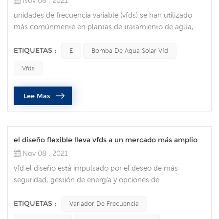
Nov 08 , 2021
unidades de frecuencia variable (vfds) se han utilizado
más comúnmente en plantas de tratamiento de agua,
donde se utilizan para regular el flujo de agua. pero en
los últimos años, han ganado popularidad en muchas
ETIQUETAS :
E
Bomba De Agua Solar Vfd
áreas de la industria. integrando un VFD en su sistema de
Vfds
automatización puede proporcionar numerosos
beneficios., que incluyen optimización de procesos,
Lee Mas
mayor vida útil del motor, ahorr...
el diseño flexible lleva vfds a un mercado más amplio
Nov 08 , 2021
vfd el diseño está impulsado por el deseo de más
seguridad, gestión de energía y opciones de
comunicación. Tendencias del cliente y del mercado para
vfds las tendencias del mercado que impulsan el
ETIQUETAS :
Variador De Frecuencia
desarrollo y el diseño de variadores de frecuencia. de