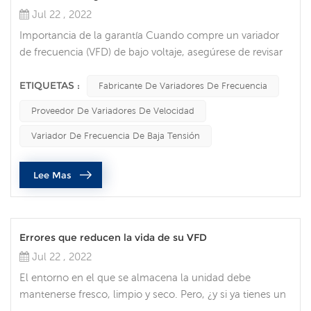
Jul 22 , 2022
Importancia de la garantía Cuando compre un variador
de frecuencia (VFD) de bajo voltaje, asegúrese de revisar
la garantía para cada opción que considere. Es posible
que desee no necesitar nunca una garantía, pero cuando
ETIQUETAS :
Fabricante De Variadores De Frecuencia
ocurre un defecto, las garantías son válidas y pueden
Proveedor De Variadores De Velocidad
ayudarlo a reparar o reemplazar su dispositivo. A
continuación se presentan algunas de las
Variador De Frecuencia De Baja Tensión
consideraciones y errores más impo...
Lee Mas
Errores que reducen la vida de su VFD
Jul 22 , 2022
El entorno en el que se almacena la unidad debe
mantenerse fresco, limpio y seco. Pero, ¿y si ya tienes un
VFD? Cuando hablé con uno de nuestros ingenieros de